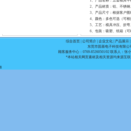
1、产品名称：五金模具平
2、产品材质：铝、不锈钢
3、产品尺寸：根据客户图
4、颜色：多色可选（可根
5、工艺：模具冲压、折弯
6、包装：吸塑、纸箱（可
综合首页
|
公司简介
|
企业文化
|
产品展示
东莞市固基电子科技有限公司 版权所
顾客服务中心：0769-85260501/02 联系人：张小姐1
*本站相关网页素材及相关资源均来源互联
1