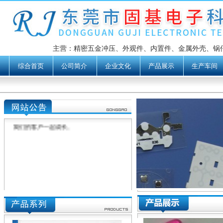
固基以服务周到、共同发展为原则，
主营：精密五金冲压、外观件、内置件、金属外壳、锅仔片、D
在市场上赢得了良好的声誉，产品依靠其
综合首页
公司简介
企业文化
产品展示
生产车间
优良及稳定可靠的品质，深得广大客户的
信任和好评。可根据客户需要，生产新的
金属弹片及导电膜产品。
我们本着以"可靠的产品、高质量的服
务、适合的价格"服务于广大客户，希望与
我们的客户一起成长。