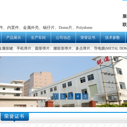
服
联
内置件、金属外壳、锅仔片、Dome片、Polydome
产品展示
生产车间
公司动态
荣誉证书
技术参数
金属按键、手机弹片、圆形弹片、腰鼓形弹片、多点弹片、导电膜(METAL D
1
2
3
4
5