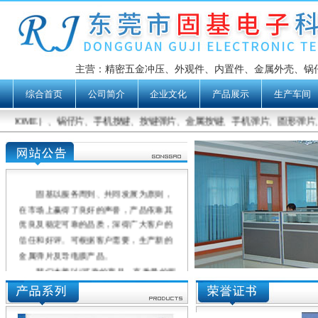
主营：精密五金冲压、外观件、内置件、金属外壳、锅仔片、D
综合首页
公司简介
企业文化
产品展示
生产车间
AL DOME）、锅仔片、手机按键、按键弹片、金属按键、手机弹片、圆形弹片
固基以服务周到、共同发展为原则，
在市场上赢得了良好的声誉，产品依靠其
优良及稳定可靠的品质，深得广大客户的
信任和好评。可根据客户需要，生产新的
金属弹片及导电膜产品。
我们本着以"可靠的产品、高质量的服
务、适合的价格"服务于广大客户，希望与
我们的客户一起成长。